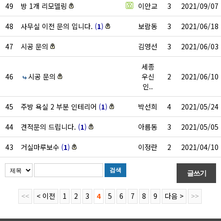
49
방 1개 리모델링
이안교
3
2021/09/07
48
사무실 이전 문의 입니다.
(
1
)
보람동
3
2021/06/18
47
시공 문의
김영선
3
2021/06/03
세종
46
시공 문의
우신
2
2021/06/10
인..
45
주방 욕실 2 부분 인테리어
(
1
)
박선희
4
2021/05/24
44
견적문의 드립니다.
(
1
)
아름동
3
2021/05/05
43
거실마루보수
(
1
)
이정란
2
2021/04/10
<<
< 이전
1
2
3
4
5
6
7
8
9
다음 >
>>