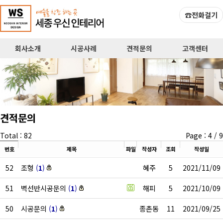
탑메뉴 바로가기
본문 바로가기
☎전화걸기
회사소개
시공사례
견적문의
고객센터
견적문의
Total : 82
Page : 4 / 9
번호
제목
파일
작성자
조회
작성일
52
조형
(
1
)
혜주
5
2021/11/09
51
벽선반시공문의
(
1
)
해피
5
2021/10/09
50
시공문의
(
1
)
종촌동
11
2021/09/25